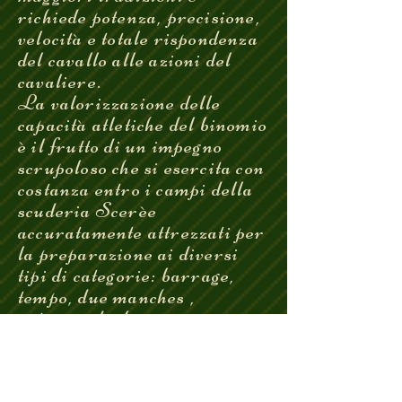
richiede potenza, precisione,
velocità e totale rispondenza
del cavallo alle azioni del
cavaliere.
La valorizzazione delle
capacità atletiche del binomio
è il frutto di un impegno
scrupoloso che si esercita con
costanza entro i campi della
scuderia Scerèe
accuratamente attrezzati per
la preparazione ai diversi
tipi di categorie: barrage,
tempo, due manches ,
potenza, derby,ecc.