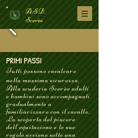
A.S.D.
Scerèe
PRIMI PASSI
Tutti possono cavalcare
nella massima sicurezza.
Alla scuderia Scerèe adulti
e bambini sono accompagnati
gradualmente a
familiarizzare con il cavallo.
La scoperta del piacere
dell'equitazione e le sue
regole avviene sotto una