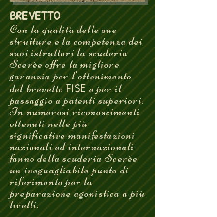
BREVETTO
Con la qualità delle sue
strutture e la competenza dei
suoi istruttori la scuderia
Scerèe offre la migliore
garanzia per l'ottenimento
FISE
del brevetto
e per il
passaggio a patenti superiori.
In numerosi riconoscimenti
ottenuti nelle più
significative manifestazioni
nazionali ed internazionali
fanno della scuderia Scerèe
un ineguagliabile punto di
riferimento per la
preparazione agonistica a più
livelli.